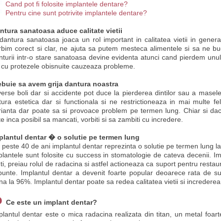
Cand pot fi folosite implantele dentare?
Pentru cine sunt potrivite implantele dentare?
ntura sanatoasa aduce calitate vietii
dantura sanatoasa joaca un rol important in calitatea vietii in genera
rbim corect si clar, ne ajuta sa putem mesteca alimentele si sa ne b
nturii intr-o stare sanatoasa devine evidenta atunci cand pierdem unul
r cu protezele obisnuite cauzeaza probleme.
ebuie sa avem grija dantura noastra
verse boli dar si accidente pot duce la pierderea dintilor sau a maselel
tura estetica dar si functionala si ne restrictioneaza in mai multe fe
rianta dar poate sa si provoace problem pe termen lung. Chiar si daca 
e inca posibil sa mancati, vorbiti si sa zambiti cu incredere.
plantul dentar � o solutie pe termen lung
 peste 40 de ani implantul dentar reprezinta o solutie pe termen lung la pr
plantele sunt folosite cu success in stomatologie de cateva decenii. Im
nti, preiau rolul de radacina si astfel actioneaza ca suport pentru restau
punte. Implantul dentar a devenit foarte popular deoarece rata de su
na la 96%. Implantul dentar poate sa redea calitatea vietii si increderea 
Ce este un implant dentar?
plantul dentar este o mica radacina realizata din titan, un metal foart