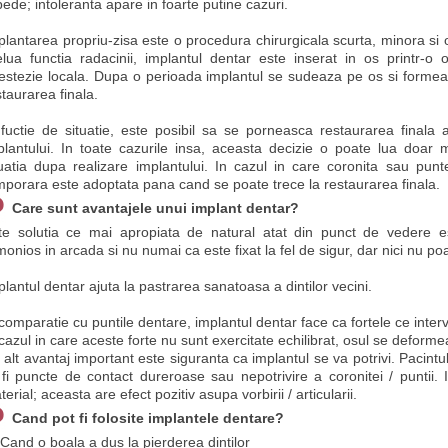
pede; intoleranta apare in foarte putine cazuri.
plantarea propriu-zisa este o procedura chirurgicala scurta, minora si 
elua functia radacinii, implantul dentar este inserat in os printr-o 
estezie locala. Dupa o perioada implantul se sudeaza pe os si formeaza
staurarea finala.
 fuctie de situatie, este posibil sa se porneasca restaurarea finala 
plantului. In toate cazurile insa, aceasta decizie o poate lua doa
tuatia dupa realizare implantului. In cazul in care coronita sau punt
mporara este adoptata pana cand se poate trece la restaurarea finala.
Care sunt avantajele unui implant dentar?
te solutia ce mai apropiata de natural atat din punct de vedere es
monios in arcada si nu numai ca este fixat la fel de sigur, dar nici nu poa
plantul dentar ajuta la pastrarea sanatoasa a dintilor vecini.
comparatie cu puntile dentare, implantul dentar face ca fortele ce intervi
 cazul in care aceste forte nu sunt exercitate echilibrat, osul se deforme
 alt avantaj important este siguranta ca implantul se va potrivi. Pacint
 fi puncte de contact dureroase sau nepotrivire a coronitei / puntii. 
erial; aceasta are efect pozitiv asupa vorbirii / articularii.
Cand pot fi folosite implantele dentare?
Cand o boala a dus la pierderea dintilor