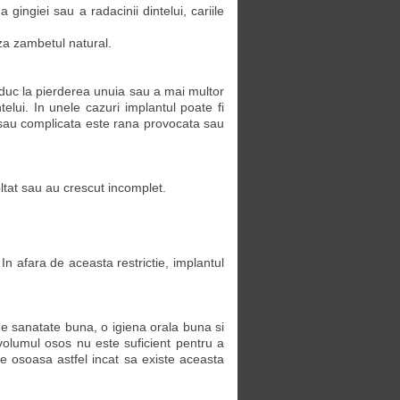
gingiei sau a radacinii dintelui, cariile
aza zambetul natural.
e duc la pierderea unuia sau a mai multor
telui. In unele cazuri implantul poate fi
 sau complicata este rana provocata sau
ltat sau au crescut incomplet.
 In afara de aceasta restrictie, implantul
de sanatate buna, o igiena orala buna si
volumul osos nu este suficient pentru a
ie osoasa astfel incat sa existe aceasta