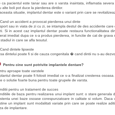
e ca pacientul este tanar sau are o varsta inaintata, inflamatia severa a 
 alte boli pot duce la pierderea dintilor.
 aceasta situatie, implantul dentar este o variant prin care se revitalize
Cand un accident a provocat pierderea unui dinte
 sport sau in viata de zi cu zi, se intampla destul de des accidente car
nti. Si in acest caz implantul dentar poate restaura functionalitatea din
serat imediat dupa ce s-a produs pierderea, in functie de cat de grava
stadiul in care se afla tesutul.
Cand dintele lipseste
psa dintelui poate fi si de cauza congenitala � cand dintii nu s-au dezvo
Pentru cine sunt potrivite implantele dentare?
ntru aproape toate varstele
plantul dentar poate fi folosit imediat ce s-a finalizat cresterea osoasa.
te o solutie foarte buna pentru toate grupele de varsta.
nditii pentru un tratament de succes
nditiile de baza pentru realizarea unui implant sunt: o stare generala 
istenta unei baze osoase corespunzatoare in calitate si volum. Daca 
stine un implant sunt modalitati variate prin care se poate realize adit
za de implantare.