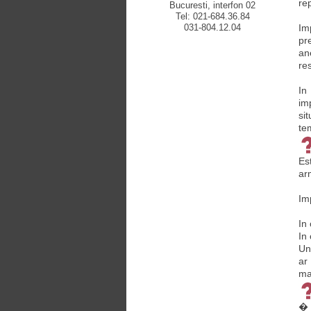
re
Bucuresti, interfon 02
Tel: 021-684.36.84
031-804.12.04
Im
pr
an
re
In
im
si
te
Es
ar
Im
In 
In
Un
ar
mat
� 