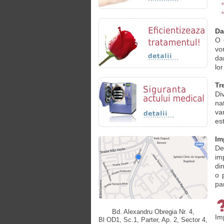
Da
O 
vo
da
lo
Tr
Di
na
va
est
Im
De
im
di
o 
pa
Bd. Alexandru Obregia Nr. 4,
Im
Bl OD1, Sc.1, Parter, Ap. 2, Sector 4,