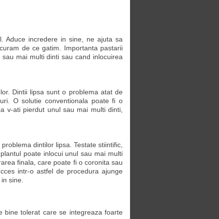
l. Aduce incredere in sine, ne ajuta sa
ucuram de ce gatim. Importanta pastarii
 sau mai multi dinti sau cand inlocuirea
or. Dintii lipsa sunt o problema atat de
luri. O solutie conventionala poate fi o
v-ati pierdut unul sau mai multi dinti,
oblema dintilor lipsa. Testate stiintific,
plantul poate inlocui unul sau mai multi
rarea finala, care poate fi o coronita sau
cces intr-o astfel de procedura ajunge
in sine.
e bine tolerat care se integreaza foarte