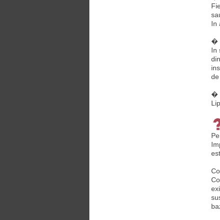
Fi
sau
In
� 
In
di
in
de 
� 
Li
Pe
Im
es
Co
Co
ex
su
ba