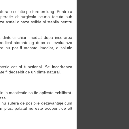
ofera o solutie pe termen lung. Pentru a
operatie chirurgicala scurta facuta sub
 astfel o baza solida si stabila pentru
a dintelui chiar imediat dupa inserarea
r medical stomatolog dupa ce evalueaza
ea nu pot fi atasate imediat, o solutie
tetic cat si functional. Se incadreaza
te fi deosebit de un dinte natural.
n in masticatie sa fie aplicate echilibrat.
aza.
ul nu sufera de posibile dezavantaje cum
In plus, palatal nu este acoperit de alt